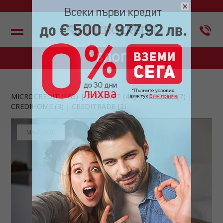
×
Меню
БЛОГ
MICROCREDIT
(163)
CREDINET
(43)
CREDIGO
(7)
CREDIHOME
(3)
CREDITRADE
(2)
МАЙ 2020