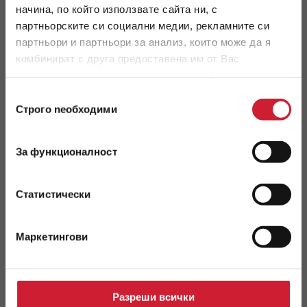
начина, по който използвате сайта ни, с
Кредити по време на криза
партньорските си социални медии, рекламните си
Кредити по време на криза
партньори и партньори за анализ, които може да я
комбинират с друга предоставена им от Вас
ПРОЧЕТИ ОЩЕ
информация или с такава, която са събрали от
ползването от Ваша страна на услугите им.
Избор
МАРТ 2020
Строго nеобходими
на
съгласие
За функционалност
Статистически
Маркетингови
Разреши всички
Какви видове кредити могат да се вземат в