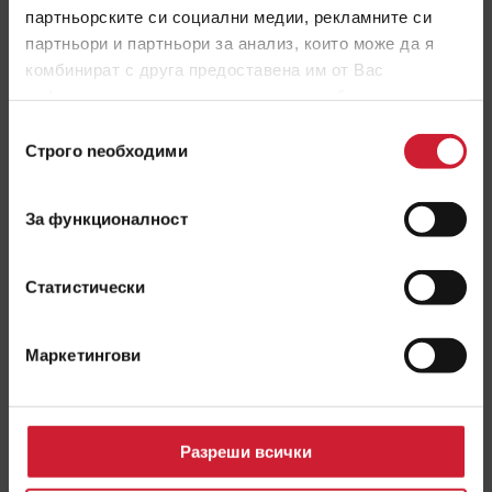
Какви са възможностите за рефинансиране?
партньорските си социални медии, рекламните си
партньори и партньори за анализ, които може да я
ПРОЧЕТИ ОЩЕ
комбинират с друга предоставена им от Вас
информация или с такава, която са събрали от
ДЕКЕМВРИ
ползването от Ваша страна на услугите им.
2016
Избор
Строго nеобходими
на
съгласие
За функционалност
Статистически
Маркетингови
Разреши всички