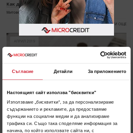
Как да бъдем финансово независими?
Митове и неправилни практики за финансово планиране
ПРОЧЕТИ ОЩЕ
АПРИЛ 2019
Съгласие
Детайли
За приложението
Настоящият сайт използва "бисквитки"
Използваме „бисквитки“, за да персонализираме
съдържанието и рекламите, да предоставяме
функции на социални медии и да анализираме
Рефинансиране на кредит - всичко което трябва
трафика си. Също така споделяме информация за
да знаем
начина, по който използвате сайта ни, с