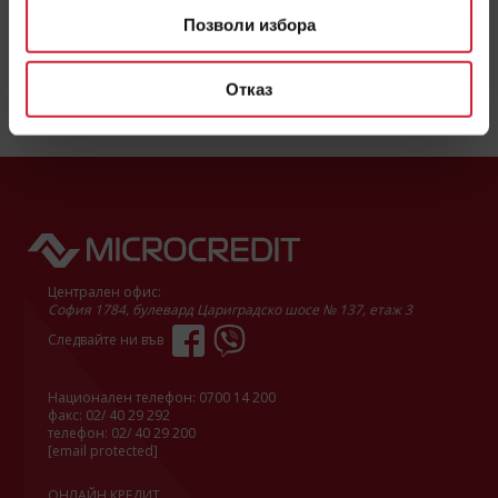
Практични съвети как да подобрите кредитната
Позволи избора
си история
Няколко съвета как да подобрите кредитното си досие, преди да
ви се наложи да вземете следващия бърз кредит.
Отказ
ПРОЧЕТИ ОЩЕ
Централен офис:
София 1784, булевард Цариградско шосе № 137, етаж 3
Следвайте ни във
Национален телефон:
0700 14 200
факс: 02/ 40 29 292
телефон:
02/ 40 29 200
[email protected]
ОНЛАЙН КРЕДИТ