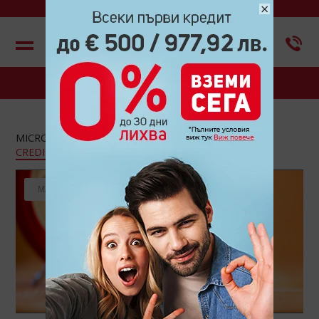
×
Меню
БЛОГ
MICROCREDIT
(163)
CREDINET
(43)
CREDIGO
(7)
CREDIHOME
(3)
CREDITRADE
(2)
МАЙ 2019