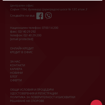
Централен офис:
София 1784, булевард Цариградско шосе № 137, етаж 3
Следвайте ни във
Национален телефон:
0700 14 200
факс: 02/ 40 29 292
телефон:
02/ 40 29 200
[email protected]
ОНЛАЙН КРЕДИТ
КРЕДИТ В ОФИС
ЗА НАС
КОНТАКТИ
КАРИЕРА
НОВИНИ
БЛОГ
ОФЕРТИ
ОБЩИ УСЛОВИЯ И ПРОЦЕДУРИ
УДОСТОВЕРЕНИЯ И РЕГИСТРАЦИИ
ПОЛИТИКА ЗА ПОВЕРИТЕЛНОСТ И БИСКВИТКИ
РЕШАВАНЕ НА СПОРОВЕ