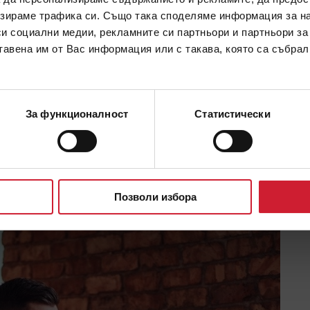
зираме трафика си. Също така споделяме информация за на
си социални медии, рекламните си партньори и партньори за
тавена им от Вас информация или с такава, която са събрал
ина главница?
За функционалност
Статистически
?
ПРОЧЕТИ ОЩЕ
Позволи избора