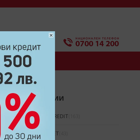
×
СИ
КОНТАКТИ
КАТЕГОРИИ
MICROCREDIT
(163)
CREDINET
(43)