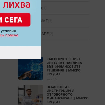
CREDIGO
(7)
CREDIHOME
(3)
CREDITRADE
(2)
СТАТИИ
КАК ИЗКУСТВЕНИЯТ
ИНТЕЛЕКТ НАВЛИЗА
ВЪВ ФИНАНСОВИТЕ
РЕШЕНИЯ? | МИКРО
КРЕДИТ
юли 10
НЕБАНКОВИТЕ
ИНСТИТУЦИИ И
ОТГОВОРНОТО
ФИНАНСИРАНЕ | МИКРО
КРЕДИТ