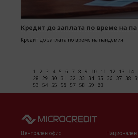
Кредит до заплата по време на п
Кредит до заплата по време на пандемия
1
2
3
4
5
6
7
8
9
10
11
12
13
14
28
29
30
31
32
33
34
35
36
37
38
3
53
54
55
56
57
58
59
60
Централен офис:
Национален 