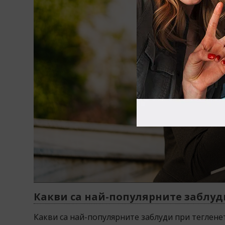
Какви са най-популярните заблуд
Какви са най-популярните заблуди при теглене