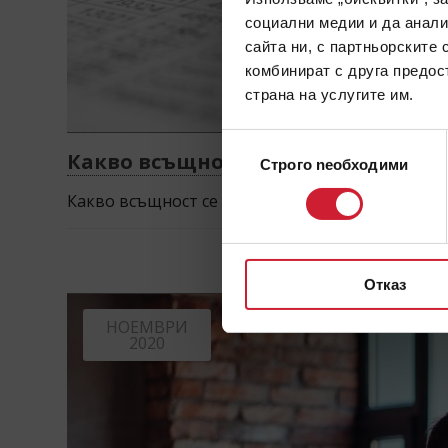
социални медии и да анали
сайта ни, с партньорските 
комбинират с друга предос
страна на услугите им.
Избор
Какво всъщност се крие зад терм
Строго nеобходими
на
съгласие
Какво всъщност се крие зад термина главница
Отказ
НОЕМВРИ
2020