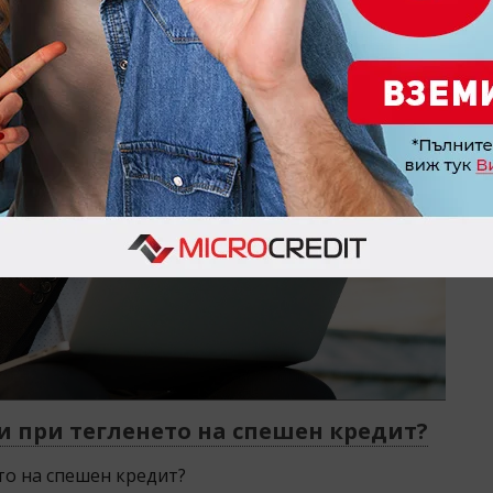
и при тегленето на спешен кредит?
то на спешен кредит?