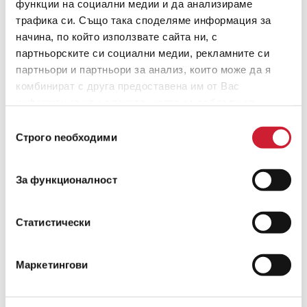
функции на социални медии и да анализираме
трафика си. Също така споделяме информация за
начина, по който използвате сайта ни, с
партньорските си социални медии, рекламните си
Колко бърз е бързият кредит?
партньори и партньори за анализ, които може да я
комбинират с друга предоставена им от Вас
Няколко причини да предпочетете да изтеглите бързк кредит от
небанкова финансова институция.
информация или с такава, която са събрали от
ползването от Ваша страна на услугите им.
Избор
ПРОЧЕТИ ОЩЕ
Строго nеобходими
на
съгласие
ЯНУАРИ 2017
За функционалност
Статистически
Маркетингови