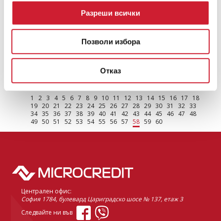
Разреши всички
Позволи избора
Кой празнува имен ден през януари?
Кои са именниците през януари и кога празнуват.
Отказ
ПРОЧЕТИ ОЩЕ
1
2
3
4
5
6
7
8
9
10
11
12
13
14
15
16
17
18
19
20
21
22
23
24
25
26
27
28
29
30
31
32
33
34
35
36
37
38
39
40
41
42
43
44
45
46
47
48
49
50
51
52
53
54
55
56
57
58
59
60
Централен офис:
София 1784, булевард Цариградско шосе № 137, етаж 3
Следвайте ни във