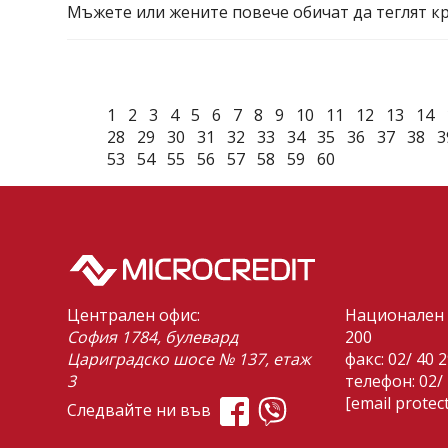
Мъжете или жените повече обичат да теглят к
1
2
3
4
5
6
7
8
9
10
11
12
13
14
28
29
30
31
32
33
34
35
36
37
38
3
53
54
55
56
57
58
59
60
Централен офис:
Национален 
София 1784, булевард
200
Цариградско шосе № 137, етаж
факс: 02/ 40 
3
телефон:
02/
[email protec
Следвайте ни във