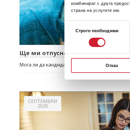
комбинират с друга предос
страна на услугите им.
Избор
Строго nеобходими
на
съгласие
Ще ми отпуснат ли кредит с лошо
Мога ли да кандидатствам за кредит с лошо ЦК
Отказ
СЕПТЕМВРИ
2020