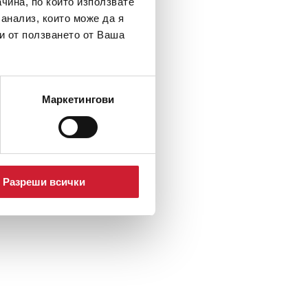
чина, по който използвате
 анализ, които може да я
и от ползването от Ваша
Маркетингови
Разреши всички