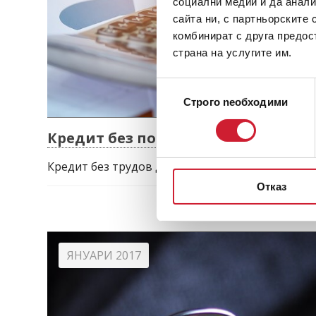
социални медии и да анали
сайта ни, с партньорските 
комбинират с друга предос
страна на услугите им.
Избор
Строго nеобходими
на
съгласие
Кредит без постоянен трудов догов
Кредит без трудов договор - възможен ли е?
Отказ
ЯНУАРИ 2017