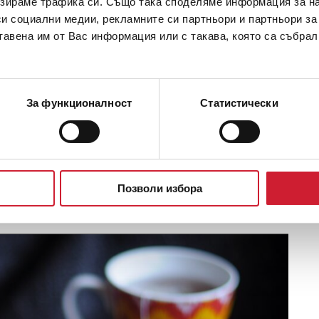
зираме трафика си. Също така споделяме информация за на
си социални медии, рекламните си партньори и партньори за
тавена им от Вас информация или с такава, която са събрал
За функционалност
Статистически
ор - дали, кога, как и защо?
Позволи избора
ПРОЧЕТИ ОЩЕ