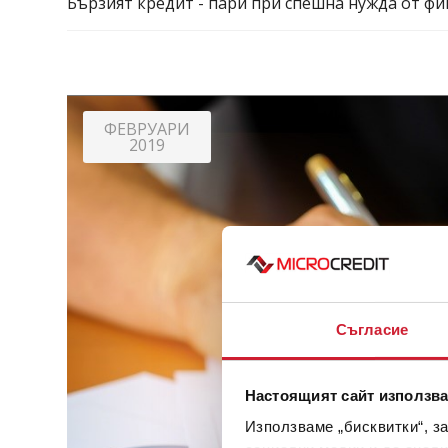
Бързият кредит - пари при спешна нужда от ф
ФЕВРУАРИ
2019
Съгласие
Настоящият сайт използва
Използваме „бисквитки“, з