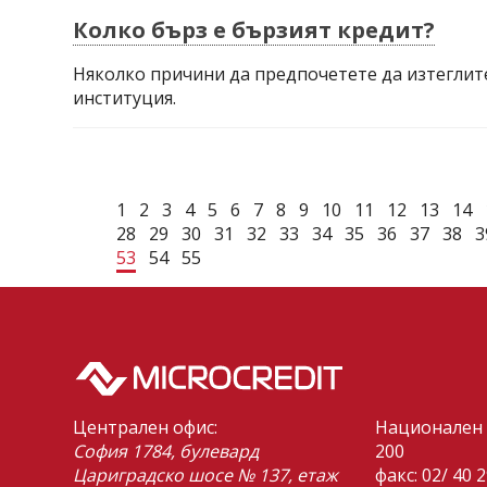
Колко бърз е бързият кредит?
Няколко причини да предпочетете да изтеглит
институция.
1
2
3
4
5
6
7
8
9
10
11
12
13
14
28
29
30
31
32
33
34
35
36
37
38
3
53
54
55
Централен офис:
Национален 
София 1784, булевард
200
Цариградско шосе № 137, етаж
факс: 02/ 40 