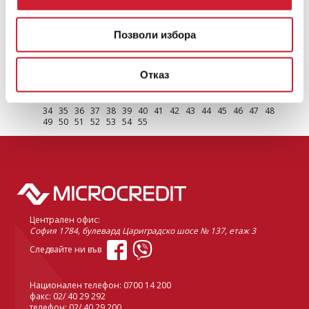
Как да подобрите кредитното си досие с бърз
кредит
Позволи избора
ЦКР
ПРОЧЕТИ ОЩЕ
Отказ
1
2
3
4
5
6
7
8
9
10
11
12
13
14
15
16
17
18
19
20
21
22
23
24
25
26
27
28
29
30
31
32
33
34
35
36
37
38
39
40
41
42
43
44
45
46
47
48
49
50
51
52
53
54
55
Централен офис:
София 1784, булевард Цариградско шосе № 137, етаж 3
Следвайте ни във
Национален телефон:
0700 14 200
факс: 02/ 40 29 292
телефон:
02/ 40 29 200