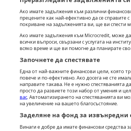
Ако имате задължения към различни финансови 
прецените как най-ефективно да се справите с 
покриване на задълженията ви, ще ви спести м
Ако имате задължения към Microcredit, може д
всички въпроси, свързани с услугата на инсти
всяко време и ще ви помогне да планирате сво
Започнете да спестявате
Една от най-важните финансови цели, която тря
повече и по-ефективно. Ако досега не сте имали
направите такава. Не е нужно спестяванията да
просто да развиете този набор от умения и це
вас
. Автоматизирането на спестяванията ви мо
на увеличение на вашето благосъстояние.
Заделяне на фонд за извънредни
Винаги е добре да имате финансови средства з