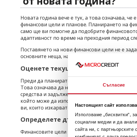
от новата година?
Новата година вече е тук, а това означава, че 
финансови цели и планове. Планирането на фин
само ще ви помогне да подобрите финансовото 
адаптивност по време на преходния период сле
Поставянето на нови финансови цели не е задач
основните неща, над които да помислите:
Оценете текущото си финансово 
Преди да планирате финансите си трябва да им
Съгласие
Това означава да направите задълбочен прегле
средства и задължения. Всяко от тези пера фо
който може да използвате през новата година.
Настоящият сайт използва
ви, които изкарвате, както и къде може да на
Използваме „бисквитки“, з
Определете дългосрочни, средно
социални медии и да анали
сайта ни, с партньорските 
Финансовите цели могат да бъдат разделени н
комбинират с друга предос