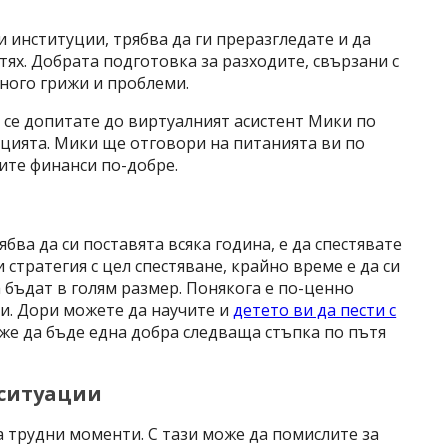
институции, трябва да ги преразгледате и да
тях. Добрата подготовка за разходите, свързани с
ного грижи и проблеми.
а се допитате до виртуалният асистент Мики по
туцията. Мики ще отговори на питанията ви по
ите финанси по-добре.
бва да си поставята всяка година, е да спестявате
 стратегия с цел спестяване, крайно време е да си
 бъдат в голям размер. Понякога е по-ценно
ли. Дори можете да научите и
детето ви да пести с
же да бъде една добра следваща стъпка по пътя
 ситуации
а трудни моменти. С тази може да помислите за