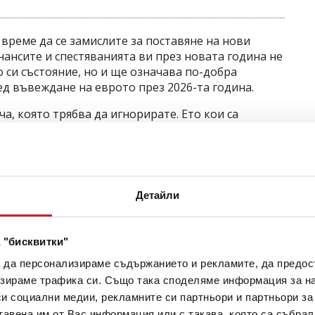
е време да се замислите за поставяне на нови
ансите и спестяванията ви през новата година не
си състояние, но и ще означава по-добра
д въвеждане на еврото през 2026-та година.
а, която трябва да игнорирате. Ето кои са
състояние
ате обективна преценка за тяхното състояние.
Детайли
д на всички ваши доходи, разходи, спестени
рмира вашето финансово състояние и бюджет,
 Ще ви даде ясна представа къде отиват парите
 "бисквитки"
правите различни корекции.
а да персонализираме съдържанието и рекламите, да предо
срочни и краткосрочни цели
зираме трафика си. Също така споделяме информация за на
си социални медии, рекламните си партньори и партньори за
а три категории спрямо това колко време ще ви
тавена им от Вас информация или с такава, която са събрал