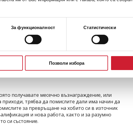
олко трудни за изпълнение са те.
т лесни за постигане цели, които може да
а година. Например, може да искате да смените
елефон.
За функционалност
Статистически
повече време за реализиране, както и повече
 искате да осъществите по-дълга почивка в
а новата година, може би е добра идея да
 са най-дългосрочни и труднопостижими, но тях
Позволи избора
ел може да бъде спестяването на средства за
която получавате месечно възнаграждение, или
а приходи, трябва да помислите дали има начин да
омислите за превръщане на хобито си в източник
алификация и нова работа, както и за разумно
то си състояние.