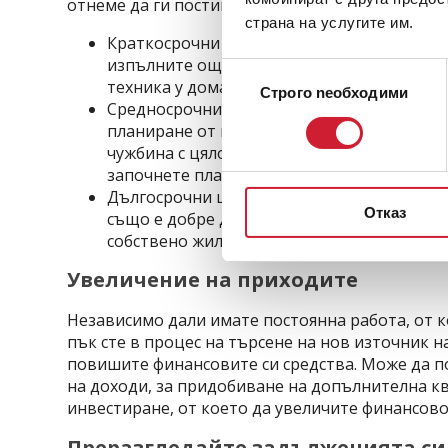
отнеме да ги постигнете, както и според това к
страна на услугите им.
Краткосрочни цели – такива могат да бъда
изпълните още в първите месеци на новат
Избор
техника у дома, или да се сдобиете с нов т
Строго nеобходими
на
Средносрочни цели – тези цели изискват 
съгласие
планиране от ваша страна. Например, ако
чужбина с цялото семейство през лятото н
започнете планирането ѝ още сега;
Дългосрочни цели – най-изискващите цели
Отказ
също е добре да планирате. Една такава ц
собствено жилище.
Увеличение на приходите
Независимо дали имате постоянна работа, от 
пък сте в процес на търсене на нов източник н
повишите финансовите си средства. Може да п
на доходи, за придобиване на допълнителна кв
инвестиране, от което да увеличите финансово
Преразгледайте задълженията си