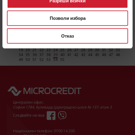
Разреши всички
Няколко съвета как да управлявате дълговете си
като богатите хора
Позволи избора
Как управляват дълговете си богатите?
ПРОЧЕТИ ОЩЕ
Отказ
1
2
3
4
5
6
7
8
9
10
11
12
13
14
15
16
17
18
19
20
21
22
23
24
25
26
27
28
29
30
31
32
33
34
35
36
37
38
39
40
41
42
43
44
45
46
47
48
49
50
51
52
53
54
55
Централен офис:
София 1784, булевард Цариградско шосе № 137, етаж 3
Следвайте ни във
Национален телефон:
0700 14 200