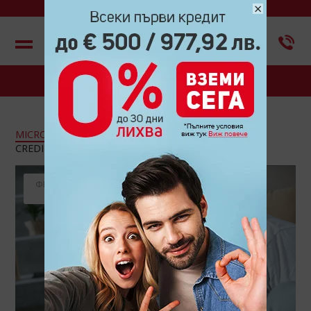
×
Меню
БЛОГ
MICROCREDIT
(163)
CREDINET
(43)
CREDIGO
(7)
CREDIHOME
(3)
CREDITRADE
(2)
ФЕВРУАРИ
2021