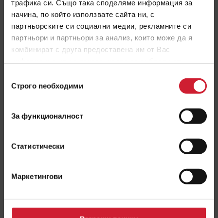
трафика си. Също така споделяме информация за
начина, по който използвате сайта ни, с
партньорските си социални медии, рекламните си
Полезни съвети как да планираш семейния си
партньори и партньори за анализ, които може да я
бюджет
комбинират с друга предоставена им от Вас
Идеи как да планираш семейния си бюджет
информация или с такава, която са събрали от
ползването от Ваша страна на услугите им.
ПРОЧЕТИ ОЩЕ
Избор
Строго nеобходими
на
съгласие
ЯНУАРИ 2021
За функционалност
Статистически
Маркетингови