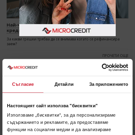
Най-честите грешки при рефинансиране на
кредит
За какви грешки трябва да се внимава когато се рефинансира
заем?
ПРОЧЕТИ ОЩЕ
ФЕВРУАРИ
2021
Съгласие
Детайли
За приложението
Настоящият сайт използва "бисквитки"
Използваме „бисквитки“, за да персонализираме
съдържанието и рекламите, да предоставяме
функции на социални медии и да анализираме