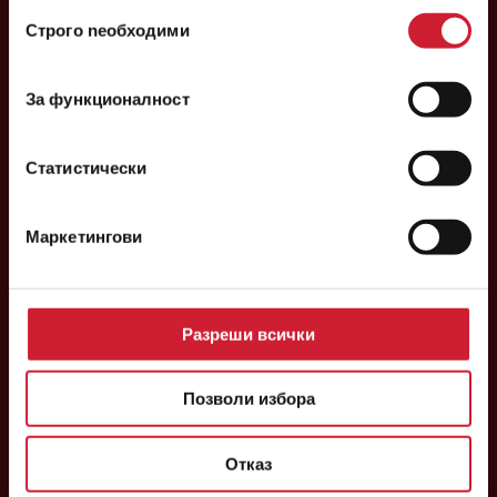
ползването от Ваша страна на услугите им.
Избор
Строго nеобходими
на
Централен офис:
съгласие
София 1784, булевард Цариградско шосе № 137, етаж 3
Следвайте ни във
За функционалност
Национален телефон:
0700 14 200
Статистически
факс: 02/ 40 29 292
телефон:
02/ 40 29 200
[email protected]
Маркетингови
ОНЛАЙН КРЕДИТ
КРЕДИТ В ОФИС
ЗА НАС
КОНТАКТИ
Разреши всички
КАРИЕРА
НОВИНИ
БЛОГ
Позволи избора
ОФЕРТИ
ОБЩИ УСЛОВИЯ И ПРОЦЕДУРИ
УДОСТОВЕРЕНИЯ И РЕГИСТРАЦИИ
Отказ
ПОЛИТИКА ЗА ПОВЕРИТЕЛНОСТ И БИСКВИТКИ