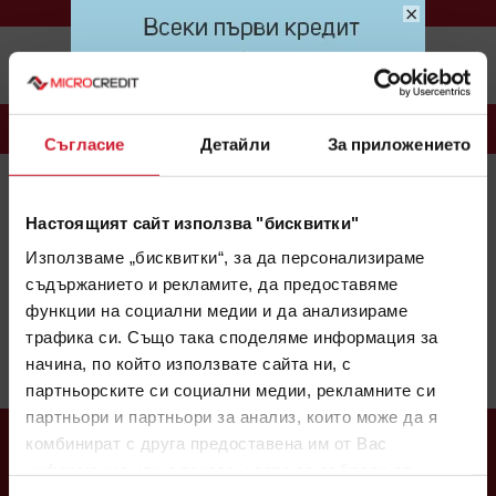
×
Меню
БЛОГ
Съгласие
Детайли
За приложението
MICROCREDIT
(163)
CREDINET
(43)
CREDIGO
(7)
Настоящият сайт използва "бисквитки"
CREDIHOME
(3)
CREDITRADE
(2)
Използваме „бисквитки“, за да персонализираме
съдържанието и рекламите, да предоставяме
Няма налични теми.
функции на социални медии и да анализираме
1
2
3
4
5
6
7
8
9
10
11
12
13
14
15
16
17
18
трафика си. Също така споделяме информация за
19
20
21
22
23
24
25
26
27
28
29
30
31
32
33
начина, по който използвате сайта ни, с
34
35
36
37
38
39
40
41
42
43
44
45
46
47
48
49
50
51
52
53
54
55
партньорските си социални медии, рекламните си
партньори и партньори за анализ, които може да я
комбинират с друга предоставена им от Вас
информация или с такава, която са събрали от