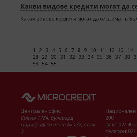
Какви видове кредити могат да с
Какви видове кредити могат да се вземат в Бъ
1
2
3
4
5
6
7
8
9
10
11
12
13
14
28
29
30
31
32
33
34
35
36
37
38
3
53
54
55
Централен офис:
Национален 
София 1784, булевард
200
Цариградско шосе № 137, етаж
факс: 02/ 40 
3
телефон:
02/