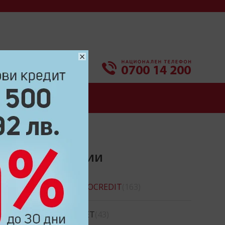
×
СИ
КОНТАКТИ
КАТЕГОРИИ
MICROCREDIT
(163)
CREDINET
(43)