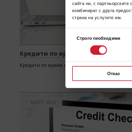
сайта ни, с партньорските 
комбинират с друга предос
страна на услугите им.
Избор
Строго nеобходими
на
съгласие
Кредити по време на криза
Кредити по време на криза
Отказ
МАРТ 2020