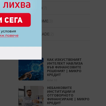
CREDIGO
(7)
CREDIHOME
(3)
CREDITRADE
(2)
СТАТИИ
КАК ИЗКУСТВЕНИЯТ
ИНТЕЛЕКТ НАВЛИЗА
ВЪВ ФИНАНСОВИТЕ
РЕШЕНИЯ? | МИКРО
КРЕДИТ
юли 10
НЕБАНКОВИТЕ
ИНСТИТУЦИИ И
ОТГОВОРНОТО
ФИНАНСИРАНЕ | МИКРО
КРЕДИТ