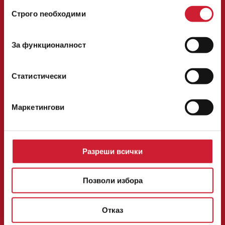
ползването от Ваша страна на услугите им.
Избор
Строго nеобходими
на
Централен офис:
съгласие
София 1784, булевард Цариградско шосе № 137, етаж 3
Следвайте ни във
За функционалност
Национален телефон:
0700 14 200
Статистически
факс: 02/ 40 29 292
телефон:
02/ 40 29 200
[email protected]
Маркетингови
ОНЛАЙН КРЕДИТ
КРЕДИТ В ОФИС
ЗА НАС
КОНТАКТИ
Разреши всички
КАРИЕРА
НОВИНИ
БЛОГ
Позволи избора
ОФЕРТИ
ОБЩИ УСЛОВИЯ И ПРОЦЕДУРИ
УДОСТОВЕРЕНИЯ И РЕГИСТРАЦИИ
Отказ
ПОЛИТИКА ЗА ПОВЕРИТЕЛНОСТ И БИСКВИТКИ