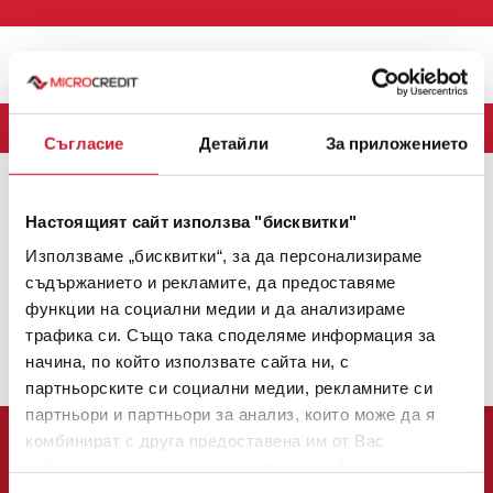
Меню
БЛОГ
Съгласие
Детайли
За приложението
MICROCREDIT
(163)
CREDINET
(43)
CREDIGO
(7)
Настоящият сайт използва "бисквитки"
CREDIHOME
(3)
CREDITRADE
(2)
Използваме „бисквитки“, за да персонализираме
съдържанието и рекламите, да предоставяме
Няма налични теми.
функции на социални медии и да анализираме
1
2
3
4
5
6
7
8
9
10
11
12
13
14
15
16
17
18
трафика си. Също така споделяме информация за
19
20
21
22
23
24
25
26
27
28
29
30
31
32
33
начина, по който използвате сайта ни, с
34
35
36
37
38
39
40
41
42
43
44
45
46
47
48
49
50
51
52
53
54
55
партньорските си социални медии, рекламните си
партньори и партньори за анализ, които може да я
комбинират с друга предоставена им от Вас
информация или с такава, която са събрали от