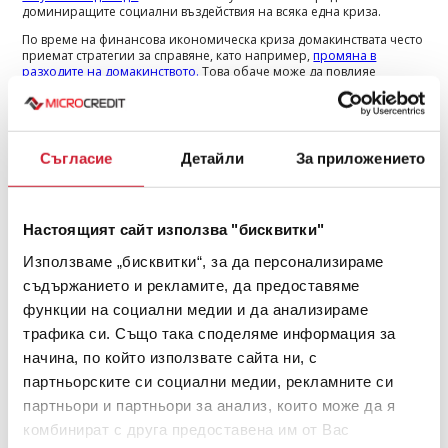
доминиращите социални въздействия на всяка една криза.
По време на финансова икономическа криза домакинствата често
приемат стратегии за справяне, като например,
промяна в
разходите на домакинството.
Това обаче може да повлияе
негативно на образованието, здравето и храненето.
Важно е внимателно да прецените всички възможни съкращения
на бюджета и би било разумно да избягвате тези, които в крайна
сметка може да ви навредят повече, отколкото да ви помогнат.
Съгласие
Детайли
За приложението
Потърсете външна помощ
Не се притеснявайте да потърсите финансова помощ, било то
теглене на кредит или
рефинансиране на стар
. Още повече, че в
Настоящият сайт използва "бисквитки"
момента банките и фирмите за бързи кредити предлагат доста
добри условия. Прегледайте офертите на различните кредитори и
Използваме „бисквитки“, за да персонализираме
проверете от кои опции може да се възползвате. Повечето от
съдържанието и рекламите, да предоставяме
компаниите за бързи кредити предлагат и онлайн услуги. Ако
загубите работата си или доходите ви паднат значително,
функции на социални медии и да анализираме
тегленето на дългосрочен банков заем, може би не е най-
трафика си. Също така споделяме информация за
доброто решение. Небанковите институции за бързи кредити
предоставят възможност за бързо и лесно получаване на
начина, по който използвате сайта ни, с
финансова помощ, като с парите може да разполагате още в деня
партньорските си социални медии, рекламните си
на кандидатстването. Този вид кредити обикновено са
краткосрочни, а дължимите суми не са много високи.
партньори и партньори за анализ, които може да я
Вероятността да го изплатите безпроблемно е по-голяма,
комбинират с друга предоставена им от Вас
отколкото при дългосрочните заеми. И все пак, избягвайте да