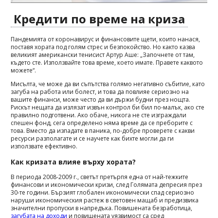
Кредити по време на криза
Пандемията от коронавирус и финансовите щети, които нанася,
поставя хората под голям стрес и безпокойство. Но както казва
великият американски тенисист Артур Аше: „Започнете от там,
където сте. Използвайте това време, което имате. Правете каквото
можете“.
Мисълта, че може да ви съпътства голямо негативно събитие, като
загуба на работа или болест, и това да повлияе сериозно на
вашите финанси, може често да ви държи будни през нощта.
Рискът нещата да излязат извън контрол би бил по-малък, ако сте
правилно подготвени. Ако обаче, никога не сте изграждали
спешен фонд, сега определено няма време да се преборите с
това. Вместо да изпадате в паника, по-добре проверете с какви
ресурси разполагате и се научете как бихте могли да ги
използвате ефективно.
Как кризата влияе върху хората?
В периода 2008-2009 г., светът претърпя една от най-тежките
финансови и икономически кризи, след Голямата депресия през
30-те години. Бързият глобален икономически спад сериозно
наруши икономическия растеж в световен мащаб и предизвика
значителни пропуски в напредъка. Повишената безработица,
загубата на доходи
и повишената уязвимост са сред