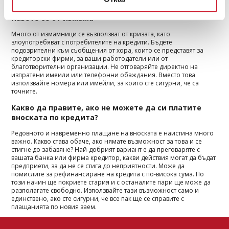
условията, с които се съгласявате.
Пазете се от измама
Много от измамници се възползват от кризата, като
злоупотребяват с потребителите на кредити. Бъдете
подозрителни към съобщения от хора, които се представят за
кредиторски фирми, за ваши работодатели или от
благотворителни организации. Не отговаряйте директно на
изпратени имеили или телефонни обаждания. Вместо това
използвайте номера или имейли, за които сте сигурни, че са
точните.
Какво да правите, ако не можете да си платите
вноската по кредита?
Редовното и навременно плащане на вноската е наистина много
важно. Какво става обаче, ако нямате възможност за това и се
стигне до забавяне? Най-добрият вариант е да преговаряте с
вашата банка или фирма кредитор, какви действия могат да бъдат
предприети, за да не се стига до неприятности. Може да
помислите за рефинансиране на кредита с по-висока сума. По
този начин ще покриете стария и с останалите пари ще може да
разполагате свободно. Използвайте тази възможност само и
единствено, ако сте сигурни, че все пак ще се справите с
плащанията по новия заем.