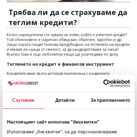
Трябва ли да се страхуваме да
теглим кредити?
Колко нарицателни сте чували за човек, който е изтеглил кредит?
Той обикновено е наричан обвързан, обречен, заробен и др.
Защо хората гледат толкова предубедено на тегленето на кредити
и имаме ли нужда от смелост, за да кандидатстваме за такъв?
Всичко това и още любопитни неща ще разгледаме по-долу.
Тегленето на кредит е финансов инструмент
Кредитите имат дълга история преплетена с развитието
човечеството, независимо дали става въпрос за пари в сегашната
им форма, злато, стоки, храна, ресурси или друго. Като добавим и
стоковите и фондовите борси, картината става още по-голяма и
сложна. Кредитирането е вид прехвърляне на пари между
различни собственици с гаранцията за тяхното връщане в по-
Съгласие
Детайли
За приложението
голям размер, тоест с печалба. Понякога обаче тази печалба,
лихвата, която се начислява е твърде голяма и тогава казваме, че
кредитът е прекалено скъп. Днес, държавите имат изградено
законодателство, което не позволява лихвите да са прекомерно
Настоящият сайт използва "бисквитки"
големи, за да се ограничат некоректните практики.
Ако Вие се
нуждаете от кредит
, то няма да сте нито първия, нито
Използваме „бисквитки“, за да персонализираме
последния. Ще се чувствате ли обвързан или поробен? Не само,