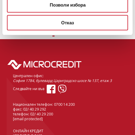
Кредит без трудов договор: възможно ли е?
Позволи избора
Кредит без трудов договор
ПРОЧЕТИ ОЩЕ
Отказ
1
2
3
4
5
6
7
8
9
10
11
12
13
14
15
Централен офис:
София 1784, булевард Цариградско шосе № 137, етаж 3
Следвайте ни във
Национален телефон:
0700 14 200
факс: 02/ 40 29 292
телефон:
02/ 40 29 200
[email protected]
ОНЛАЙН КРЕДИТ