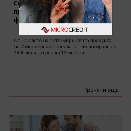
CrediGo и CrediTrade вече
предлагат по-голямо
финансиране
От началото на септември двата продукта
на Микро Кредит предлагат финансиране до
3300 лева за срок до 18 месеца
Прочети още