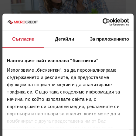
Съгласие
Детайли
За приложението
Настоящият сайт използва "бисквитки"
CrediNet е най-новият
Използваме „бисквитки“, за да персонализираме
продукт на Микро Кредит
съдържанието и рекламите, да предоставяме
функции на социални медии и да анализираме
трафика си. Също така споделяме информация за
начина, по който използвате сайта ни, с
Микро Кредит вече предлага изцяло онлайн
партньорските си социални медии, рекламните си
бърз кредит
партньори и партньори за анализ, които може да я
комбинират с друга предоставена им от Вас
информация или с такава, която са събрали от
ползването от Ваша страна на услугите им.