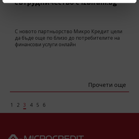
сътрудничество с Izbiram.bg
С новото партньорство Микро Кредит цели
да бъде още по близо до потребителите на
финансови услуги онлайн
Прочети още
1
2
3
4
5
6