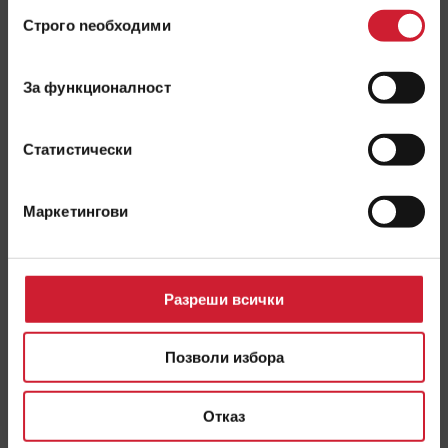
Избор
Строго nеобходими
на
съгласие
Прочети още
За функционалност
Статистически
Маркетингови
Разреши всички
Позволи избора
Отказ
Микро Кредит в