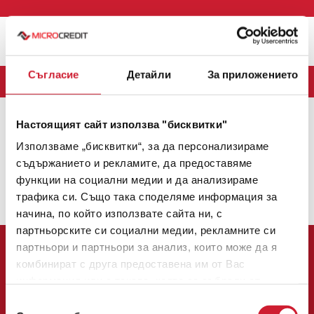
Меню
Съгласие
Детайли
За приложението
БЛОГ
Настоящият сайт използва "бисквитки"
MICROCREDIT
(163)
CREDINET
(43)
CREDIGO
(7)
Използваме „бисквитки“, за да персонализираме
CREDIHOME
(3)
CREDITRADE
(2)
съдържанието и рекламите, да предоставяме
функции на социални медии и да анализираме
Няма налични теми.
трафика си. Също така споделяме информация за
1
2
3
4
5
6
7
8
9
10
11
12
13
14
15
начина, по който използвате сайта ни, с
партньорските си социални медии, рекламните си
партньори и партньори за анализ, които може да я
комбинират с друга предоставена им от Вас
информация или с такава, която са събрали от
ползването от Ваша страна на услугите им.
Избор
Централен офис: