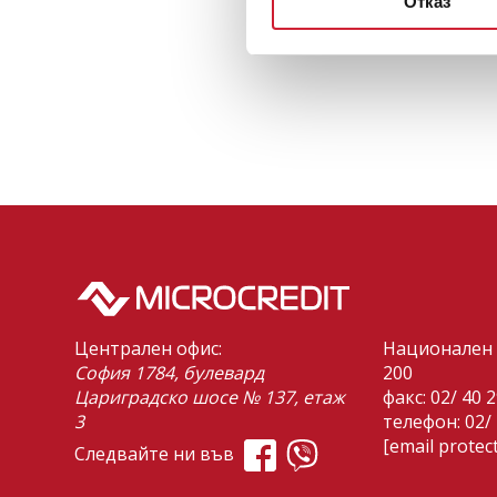
Отказ
Централен офис:
Национален 
София 1784, булевард
200
Цариградско шосе № 137, етаж
факс: 02/ 40 
3
телефон:
02/
[email protec
Следвайте ни във