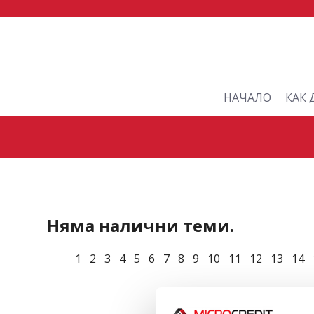
НАЧАЛО
КАК 
Няма налични теми.
1
2
3
4
5
6
7
8
9
10
11
12
13
14