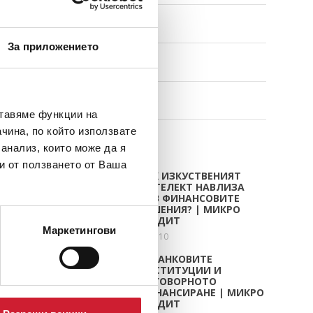
CREDIGO
(7)
За приложението
CREDIHOME
(3)
CREDITRADE
(2)
ставяме функции на
чина, по който използвате
СТАТИИ
 анализ, които може да я
и от ползването от Ваша
КАК ИЗКУСТВЕНИЯТ
ИНТЕЛЕКТ НАВЛИЗА
ВЪВ ФИНАНСОВИТЕ
РЕШЕНИЯ? | МИКРО
КРЕДИТ
Маркетингови
юли 10
НЕБАНКОВИТЕ
ИНСТИТУЦИИ И
ОТГОВОРНОТО
ФИНАНСИРАНЕ | МИКРО
КРЕДИТ