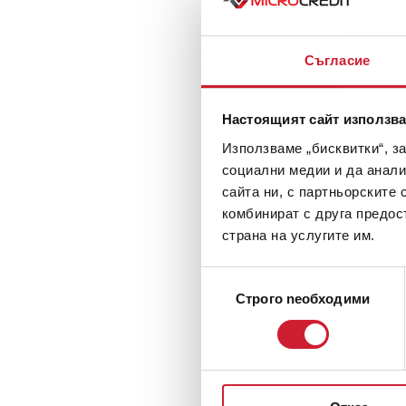
Съгласие
Настоящият сайт използва
Използваме „бисквитки“, з
социални медии и да анали
сайта ни, с партньорските 
комбинират с друга предос
страна на услугите им.
Избор
Строго nеобходими
на
съгласие