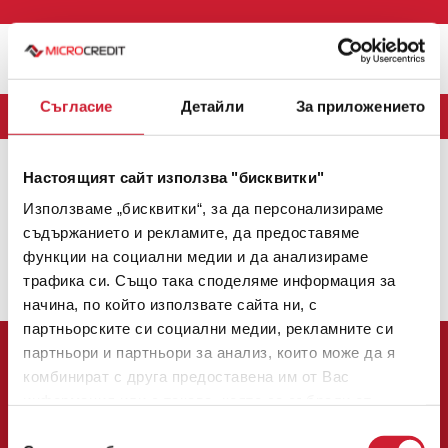
Меню
Съгласие
Детайли
За приложението
БЛОГ
Настоящият сайт използва "бисквитки"
MICROCREDIT
(163)
CREDINET
(43)
CREDIGO
(7)
Използваме „бисквитки“, за да персонализираме
CREDIHOME
(3)
CREDITRADE
(2)
съдържанието и рекламите, да предоставяме
функции на социални медии и да анализираме
Няма налични теми.
трафика си. Също така споделяме информация за
1
2
3
4
5
6
7
8
9
10
11
12
13
14
15
начина, по който използвате сайта ни, с
партньорските си социални медии, рекламните си
партньори и партньори за анализ, които може да я
комбинират с друга предоставена им от Вас
информация или с такава, която са събрали от
ползването от Ваша страна на услугите им.
Избор
Централен офис: