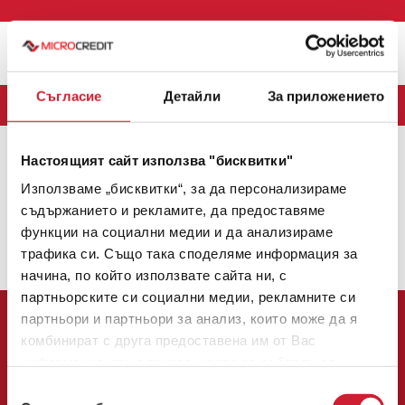
Меню
Съгласие
Детайли
За приложението
БЛОГ
Настоящият сайт използва "бисквитки"
MICROCREDIT
(163)
CREDINET
(43)
CREDIGO
(7)
Използваме „бисквитки“, за да персонализираме
CREDIHOME
(3)
CREDITRADE
(2)
съдържанието и рекламите, да предоставяме
функции на социални медии и да анализираме
Няма налични теми.
трафика си. Също така споделяме информация за
1
2
3
4
5
6
7
8
9
10
11
12
13
14
15
начина, по който използвате сайта ни, с
партньорските си социални медии, рекламните си
партньори и партньори за анализ, които може да я
комбинират с друга предоставена им от Вас
информация или с такава, която са събрали от
ползването от Ваша страна на услугите им.
Избор
Централен офис: