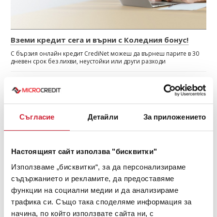
Вземи кредит сега и върни с Коледния бонус!
С бързия онлайн кредит CrediNet можеш да върнеш парите в 30
дневен срок без лихви, неустойки или други разходи
ПРОЧЕТИ ОЩЕ
МАЙ 2017
Съгласие
Детайли
За приложението
Настоящият сайт използва "бисквитки"
Използваме „бисквитки“, за да персонализираме
съдържанието и рекламите, да предоставяме
функции на социални медии и да анализираме
трафика си. Също така споделяме информация за
Как да взема бърз кредит CrediGo?
начина, по който използвате сайта ни, с