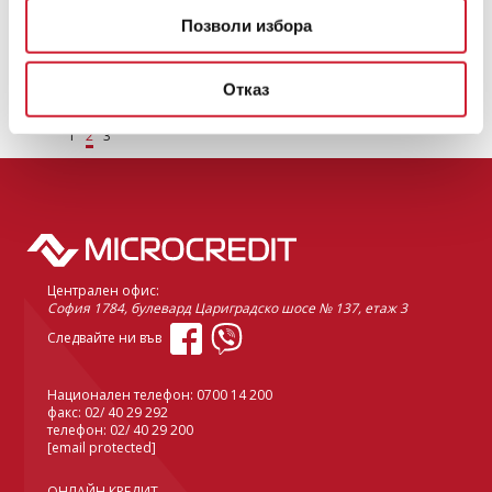
Пет неща, от които не трябва да се лишаваме
Позволи избора
Кратки съвети как да избягате от сивото ежедневие, да починете
от проблемите или просто да се позабавлявате
Отказ
ПРОЧЕТИ ОЩЕ
1
2
3
Централен офис:
София 1784, булевард Цариградско шосе № 137, етаж 3
Следвайте ни във
Национален телефон:
0700 14 200
факс: 02/ 40 29 292
телефон:
02/ 40 29 200
[email protected]
ОНЛАЙН КРЕДИТ