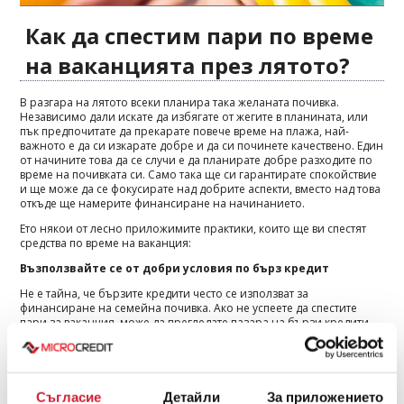
Как да спестим пари по време
на ваканцията през лятото?
В разгара на лятото всеки планира така желаната почивка.
Независимо дали искате да избягате от жегите в планината, или
пък предпочитате да прекарате повече време на плажа, най-
важното е да си изкарате добре и да си починете качествено. Един
от начините това да се случи е да планирате добре разходите по
време на почивката си. Само така ще си гарантирате спокойствие
и ще може да се фокусирате над добрите аспекти, вместо над това
откъде ще намерите финансиране на начинанието.
Ето някои от лесно приложимите практики, които ще ви спестят
средства по време на ваканция:
Възползвайте се от добри условия по бърз кредит
Не е тайна, че бързите кредити често се използват за
финансиране на семейна почивка. Ако не успеете да спестите
пари за ваканция, може да прегледате пазара на бързи кредити.
Много от тях предлагат ниски лихви, като дори е възможно да се
възползвате и от 0% лихва за някои кредитни продукти.
Ранната резервация ще ви спести пари
Съгласие
Детайли
За приложението
Ако планирате ваканцията си предварително и резервирате