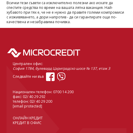
Всички тези съвети са изключително полезни ако искате да
спестите средства по време на вашата лятна ваканция. Най-
хубавото при тях е, че не е нужно да правите големи компромиси
с изживяването, а дори напротив - да си гарантирате още по-
качествена и незабравима почивка.
Централен офис:
София 1784, булевард Цариградско шосе № 137, етаж 3
Следвайте ни във
Национален телефон:
0700 14 200
факс: 02/ 40 29 292
телефон:
02/ 40 29 200
[email protected]
ОНЛАЙН КРЕДИТ
КРЕДИТ В ОФИС