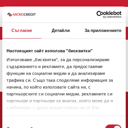
Меню
Съгласие
Детайли
За приложението
БЛОГ
Настоящият сайт използва "бисквитки"
MICROCREDIT
(163)
CREDINET
(43)
CREDIGO
(7)
Използваме „бисквитки“, за да персонализираме
CREDIHOME
(3)
CREDITRADE
(2)
съдържанието и рекламите, да предоставяме
функции на социални медии и да анализираме
Няма налични теми.
трафика си. Също така споделяме информация за
1
2
3
начина, по който използвате сайта ни, с
партньорските си социални медии, рекламните си
партньори и партньори за анализ, които може да я
комбинират с друга предоставена им от Вас
информация или с такава, която са събрали от
ползването от Ваша страна на услугите им.
Избор
Централен офис: