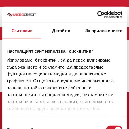
Меню
Съгласие
Детайли
За приложението
БЛОГ
Настоящият сайт използва "бисквитки"
MICROCREDIT
(163)
CREDINET
(43)
CREDIGO
(7)
Използваме „бисквитки“, за да персонализираме
CREDIHOME
(3)
CREDITRADE
(2)
съдържанието и рекламите, да предоставяме
функции на социални медии и да анализираме
Няма налични теми.
трафика си. Също така споделяме информация за
1
2
3
начина, по който използвате сайта ни, с
партньорските си социални медии, рекламните си
партньори и партньори за анализ, които може да я
комбинират с друга предоставена им от Вас
информация или с такава, която са събрали от
ползването от Ваша страна на услугите им.
Избор
Централен офис: