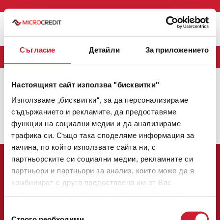
Меню
Съгласие
Детайли
За приложението
БЛОГ
Настоящият сайт използва "бисквитки"
MICROCREDIT
(163)
CREDINET
(43)
CREDIGO
(7)
Използваме „бисквитки“, за да персонализираме
CREDIHOME
(3)
CREDITRADE
(2)
съдържанието и рекламите, да предоставяме
функции на социални медии и да анализираме
Няма налични теми.
трафика си. Също така споделяме информация за
начина, по който използвате сайта ни, с
партньорските си социални медии, рекламните си
партньори и партньори за анализ, които може да я
комбинират с друга предоставена им от Вас
информация или с такава, която са събрали от
Централен офис:
ползването от Ваша страна на услугите им.
Избор
София 1784, булевард Цариградско шосе № 137, етаж 3
Строго nеобходими