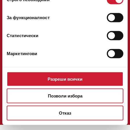
на
Следвайте ни във
съгласие
За функционалност
Национален телефон:
0700 14 200
факс: 02/ 40 29 292
телефон:
02/ 40 29 200
[email protected]
Статистически
ОНЛАЙН КРЕДИТ
КРЕДИТ В ОФИС
Маркетингови
ЗА НАС
КОНТАКТИ
КАРИЕРА
НОВИНИ
БЛОГ
Разреши всички
ОФЕРТИ
ОБЩИ УСЛОВИЯ И ПРОЦЕДУРИ
Позволи избора
УДОСТОВЕРЕНИЯ И РЕГИСТРАЦИИ
ПОЛИТИКА ЗА ПОВЕРИТЕЛНОСТ И БИСКВИТКИ
РЕШАВАНЕ НА СПОРОВЕ
Отказ