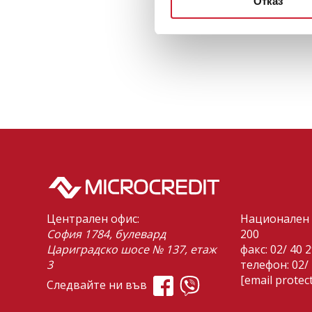
Отказ
Централен офис:
Национален 
София 1784, булевард
200
Цариградско шосе № 137, етаж
факс: 02/ 40 
3
телефон:
02/
[email protec
Следвайте ни във