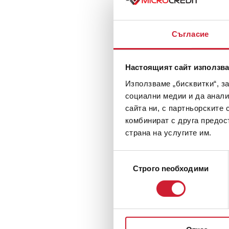
Съгласие
Настоящият сайт използва
Използваме „бисквитки“, з
социални медии и да анали
сайта ни, с партньорските 
комбинират с друга предос
страна на услугите им.
Избор
Строго nеобходими
на
съгласие