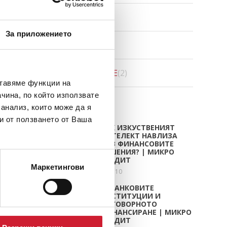
CREDIGO
(7)
За приложението
CREDIHOME
(3)
CREDITRADE
(2)
ставяме функции на
чина, по който използвате
СТАТИИ
 анализ, които може да я
и от ползването от Ваша
КАК ИЗКУСТВЕНИЯТ
ИНТЕЛЕКТ НАВЛИЗА
ВЪВ ФИНАНСОВИТЕ
РЕШЕНИЯ? | МИКРО
КРЕДИТ
Маркетингови
юли 10
НЕБАНКОВИТЕ
ИНСТИТУЦИИ И
ОТГОВОРНОТО
ФИНАНСИРАНЕ | МИКРО
КРЕДИТ