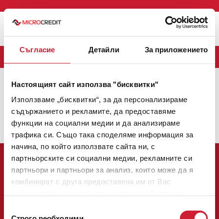
Меню
Съгласие
Детайли
За приложението
БЛОГ
Настоящият сайт използва "бисквитки"
MICROCREDIT
(163)
CREDINET
(43)
CREDIGO
(7)
Използваме „бисквитки“, за да персонализираме
CREDIHOME
(3)
CREDITRADE
(2)
съдържанието и рекламите, да предоставяме
функции на социални медии и да анализираме
Няма налични теми.
трафика си. Също така споделяме информация за
начина, по който използвате сайта ни, с
партньорските си социални медии, рекламните си
партньори и партньори за анализ, които може да я
комбинират с друга предоставена им от Вас
информация или с такава, която са събрали от
Централен офис:
ползването от Ваша страна на услугите им.
Избор
София 1784, булевард Цариградско шосе № 137, етаж 3
Строго nеобходими