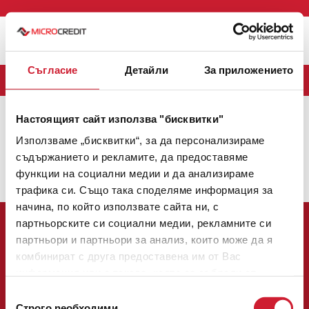
Меню
Съгласие
Детайли
За приложението
БЛОГ
Настоящият сайт използва "бисквитки"
MICROCREDIT
(163)
CREDINET
(43)
CREDIGO
(7)
Използваме „бисквитки“, за да персонализираме
CREDIHOME
(3)
CREDITRADE
(2)
съдържанието и рекламите, да предоставяме
функции на социални медии и да анализираме
Няма налични теми.
трафика си. Също така споделяме информация за
начина, по който използвате сайта ни, с
партньорските си социални медии, рекламните си
партньори и партньори за анализ, които може да я
комбинират с друга предоставена им от Вас
информация или с такава, която са събрали от
Централен офис:
ползването от Ваша страна на услугите им.
Избор
София 1784, булевард Цариградско шосе № 137, етаж 3
Строго nеобходими