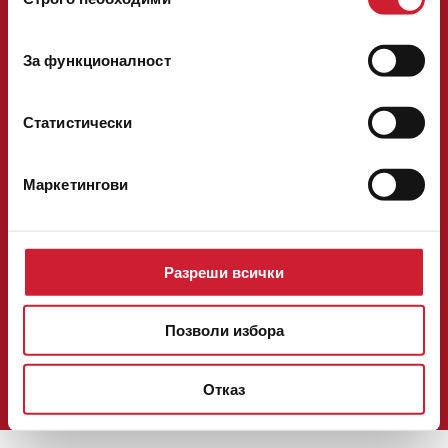
на
Следвайте ни във
съгласие
За функционалност
Национален телефон:
0700 14 200
факс: 02/ 40 29 292
телефон:
02/ 40 29 200
[email protected]
Статистически
ОНЛАЙН КРЕДИТ
КРЕДИТ В ОФИС
Маркетингови
ЗА НАС
КОНТАКТИ
КАРИЕРА
НОВИНИ
БЛОГ
Разреши всички
ОФЕРТИ
ОБЩИ УСЛОВИЯ И ПРОЦЕДУРИ
Позволи избора
УДОСТОВЕРЕНИЯ И РЕГИСТРАЦИИ
ПОЛИТИКА ЗА ПОВЕРИТЕЛНОСТ И БИСКВИТКИ
РЕШАВАНЕ НА СПОРОВЕ
Отказ