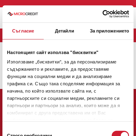
Меню
Съгласие
Детайли
За приложението
БЛОГ
Настоящият сайт използва "бисквитки"
MICROCREDIT
(163)
CREDINET
(43)
CREDIGO
(7)
Използваме „бисквитки“, за да персонализираме
CREDIHOME
(3)
CREDITRADE
(2)
съдържанието и рекламите, да предоставяме
функции на социални медии и да анализираме
Няма налични теми.
трафика си. Също така споделяме информация за
начина, по който използвате сайта ни, с
партньорските си социални медии, рекламните си
партньори и партньори за анализ, които може да я
комбинират с друга предоставена им от Вас
информация или с такава, която са събрали от
Централен офис:
ползването от Ваша страна на услугите им.
Избор
София 1784, булевард Цариградско шосе № 137, етаж 3
Строго nеобходими