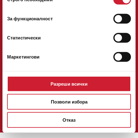
на
Следвайте ни във
съгласие
За функционалност
Национален телефон:
0700 14 200
факс: 02/ 40 29 292
телефон:
02/ 40 29 200
[email protected]
Статистически
ОНЛАЙН КРЕДИТ
КРЕДИТ В ОФИС
Маркетингови
ЗА НАС
КОНТАКТИ
КАРИЕРА
НОВИНИ
БЛОГ
Разреши всички
ОФЕРТИ
ОБЩИ УСЛОВИЯ И ПРОЦЕДУРИ
Позволи избора
УДОСТОВЕРЕНИЯ И РЕГИСТРАЦИИ
ПОЛИТИКА ЗА ПОВЕРИТЕЛНОСТ И БИСКВИТКИ
РЕШАВАНЕ НА СПОРОВЕ
Отказ