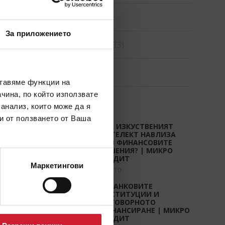
CREDIGO
(7)
За приложението
CREDIHOME
(3)
CREDITRADE
(2)
ставяме функции на
чина, по който използвате
СТАТИИ
 анализ, които може да я
и от ползването от Ваша
КАК ИЗКУСТВЕНИЯТ
ИНТЕЛЕКТ НАВЛИЗА
ВЪВ ФИНАНСОВИТЕ
РЕШЕНИЯ? | МИКРО
КРЕДИТ
Маркетингови
юли 10
НЕБАНКОВИТЕ
ИНСТИТУЦИИ И
ОТГОВОРНОТО
ФИНАНСИРАНЕ | МИКРО
КРЕДИТ