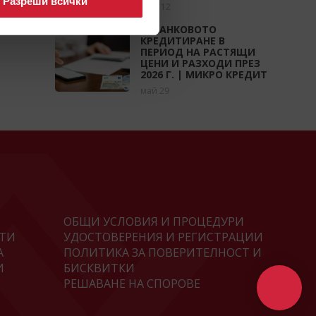
Разреши всички
юни 12
НЕБАНКОВОТО
КРЕДИТИРАНЕ В
ПЕРИОД НА РАСТЯЩИ
ЦЕНИ И РАЗХОДИ ПРЕЗ
2026 Г. | МИКРО КРЕДИТ
май 29
ОБЩИ УСЛОВИЯ И ПРОЦЕДУРИ
ТИ
УДОСТОВЕРЕНИЯ И РЕГИСТРАЦИИ
А
ПОЛИТИКА ЗА ПОВЕРИТЕЛНОСТ И
И
БИСКВИТКИ
РЕШАВАНЕ НА СПОРОВЕ
И