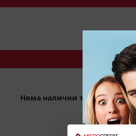
НАЧАЛО
КАК 
Няма налични теми.