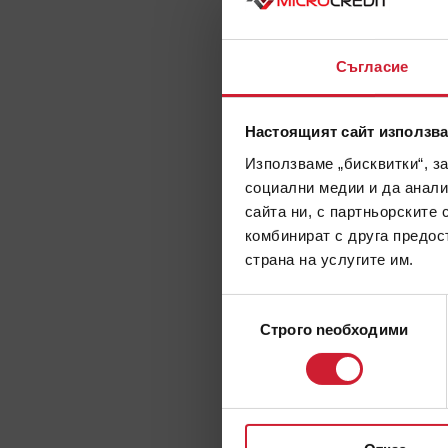
Съгласие
Настоящият сайт използва
Използваме „бисквитки“, з
социални медии и да анали
сайта ни, с партньорските 
комбинират с друга предос
страна на услугите им.
Избор
Строго nеобходими
на
съгласие