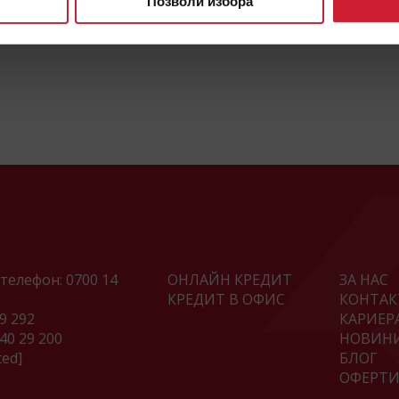
Позволи избора
телефон:
0700 14
ОНЛАЙН КРЕДИТ
ЗА НАС
КРЕДИТ В ОФИС
КОНТАК
29 292
КАРИЕР
 40 29 200
НОВИН
ted]
БЛОГ
ОФЕРТ