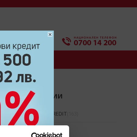
×
СИ
КОНТАКТИ
КАТЕГОРИИ
MICROCREDIT
(163)
CREDINET
(43)