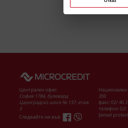
Отказ
Централен офис:
Национален 
София 1784, булевард
200
Цариградско шосе № 137, етаж
факс: 02/ 40 
3
телефон:
02/
[email protec
Следвайте ни във