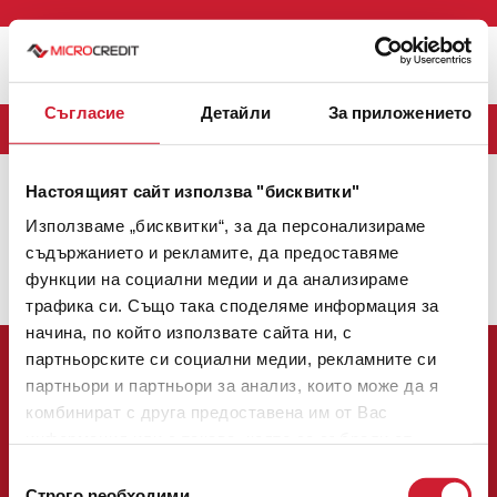
Меню
Съгласие
Детайли
За приложението
БЛОГ
Настоящият сайт използва "бисквитки"
MICROCREDIT
(163)
CREDINET
(43)
CREDIGO
(7)
Използваме „бисквитки“, за да персонализираме
CREDIHOME
(3)
CREDITRADE
(2)
съдържанието и рекламите, да предоставяме
функции на социални медии и да анализираме
Няма налични теми.
трафика си. Също така споделяме информация за
начина, по който използвате сайта ни, с
партньорските си социални медии, рекламните си
партньори и партньори за анализ, които може да я
комбинират с друга предоставена им от Вас
информация или с такава, която са събрали от
Централен офис:
ползването от Ваша страна на услугите им.
Избор
София 1784, булевард Цариградско шосе № 137, етаж 3
Строго nеобходими