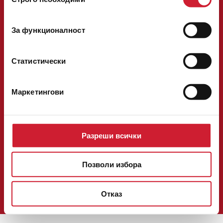
на
Следвайте ни във
съгласие
За функционалност
Национален телефон:
0700 14 200
факс: 02/ 40 29 292
телефон:
02/ 40 29 200
[email protected]
Статистически
ОНЛАЙН КРЕДИТ
КРЕДИТ В ОФИС
Маркетингови
ЗА НАС
КОНТАКТИ
КАРИЕРА
НОВИНИ
БЛОГ
Разреши всички
ОФЕРТИ
ОБЩИ УСЛОВИЯ И ПРОЦЕДУРИ
Позволи избора
УДОСТОВЕРЕНИЯ И РЕГИСТРАЦИИ
ПОЛИТИКА ЗА ПОВЕРИТЕЛНОСТ И БИСКВИТКИ
РЕШАВАНЕ НА СПОРОВЕ
Отказ