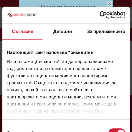
×
Меню
Съгласие
Детайли
За приложението
БЛОГ
Настоящият сайт използва "бисквитки"
MICROCREDIT
(163)
CREDINET
(43)
CREDIGO
(7)
Използваме „бисквитки“, за да персонализираме
CREDIHOME
(3)
CREDITRADE
(2)
съдържанието и рекламите, да предоставяме
функции на социални медии и да анализираме
Няма налични теми.
трафика си. Също така споделяме информация за
1
2
3
начина, по който използвате сайта ни, с
партньорските си социални медии, рекламните си
партньори и партньори за анализ, които може да я
комбинират с друга предоставена им от Вас
информация или с такава, която са събрали от
ползването от Ваша страна на услугите им.
Избор
Централен офис: