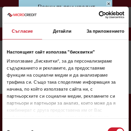
×
Меню
Съгласие
Детайли
За приложението
БЛОГ
Настоящият сайт използва "бисквитки"
MICROCREDIT
(163)
CREDINET
(43)
CREDIGO
(7)
Използваме „бисквитки“, за да персонализираме
CREDIHOME
(3)
CREDITRADE
(2)
съдържанието и рекламите, да предоставяме
функции на социални медии и да анализираме
Няма налични теми.
трафика си. Също така споделяме информация за
1
2
3
начина, по който използвате сайта ни, с
партньорските си социални медии, рекламните си
партньори и партньори за анализ, които може да я
комбинират с друга предоставена им от Вас
информация или с такава, която са събрали от
ползването от Ваша страна на услугите им.
Избор
Централен офис: