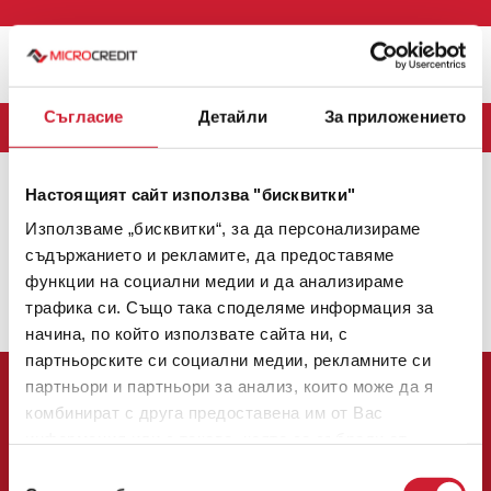
Меню
Съгласие
Детайли
За приложението
БЛОГ
Настоящият сайт използва "бисквитки"
MICROCREDIT
(163)
CREDINET
(43)
CREDIGO
(7)
Използваме „бисквитки“, за да персонализираме
CREDIHOME
(3)
CREDITRADE
(2)
съдържанието и рекламите, да предоставяме
функции на социални медии и да анализираме
Няма налични теми.
трафика си. Също така споделяме информация за
1
2
3
начина, по който използвате сайта ни, с
партньорските си социални медии, рекламните си
партньори и партньори за анализ, които може да я
комбинират с друга предоставена им от Вас
информация или с такава, която са събрали от
ползването от Ваша страна на услугите им.
Избор
Централен офис: