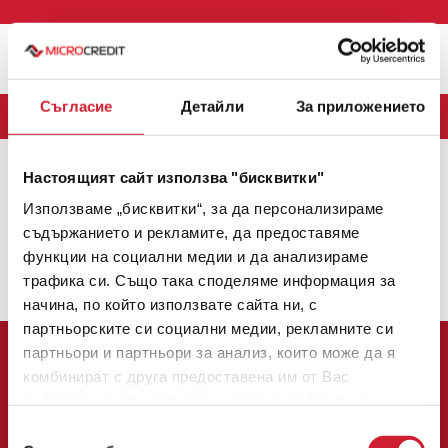
Меню
Съгласие
Детайли
За приложението
БЛОГ
Настоящият сайт използва "бисквитки"
MICROCREDIT
(163)
CREDINET
(43)
CREDIGO
(7)
Използваме „бисквитки“, за да персонализираме
CREDIHOME
(3)
CREDITRADE
(2)
съдържанието и рекламите, да предоставяме
функции на социални медии и да анализираме
Няма налични теми.
трафика си. Също така споделяме информация за
1
2
3
начина, по който използвате сайта ни, с
партньорските си социални медии, рекламните си
партньори и партньори за анализ, които може да я
комбинират с друга предоставена им от Вас
информация или с такава, която са събрали от
ползването от Ваша страна на услугите им.
Избор
Централен офис: