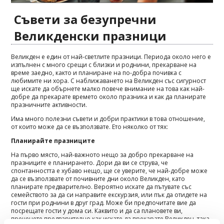
Съвети за безупречни
Великденски празници
Великден е един от най-светлите празници. Периода около него е
изпълнен с много срещи с близки и роднини, прекарване на
време заедно, както и планиране на по-добра почивка с
любимите ни хора. С наближаването на Великден със сигурност
ще искате да обърнете малко повече внимание на това как най-
добре да прекарате времето около празника и как да планирате
празничните активности.
Има много полезни съвети и добри практики в това отношение,
от които може да се възползвате. Ето няколко от тях:
Планирайте празниците
На първо място, най-важното нещо за добро прекарване на
празниците е планирането. Дори да ви се струва, че
спонтанността е хубаво нещо, ще се уверите, че най-добре може
да се възползвате от почивните дни около Великден, като
планирате предварително. Вероятно искате да пътувате със
семейството за да си направите екскурзия, или пък да отидете на
гости при роднини в друг град. Може би предпочитате вие да
посрещате гости у дома си. Каквито и да са плановете ви,
преценете предварително как искате да прекарате Великден, така