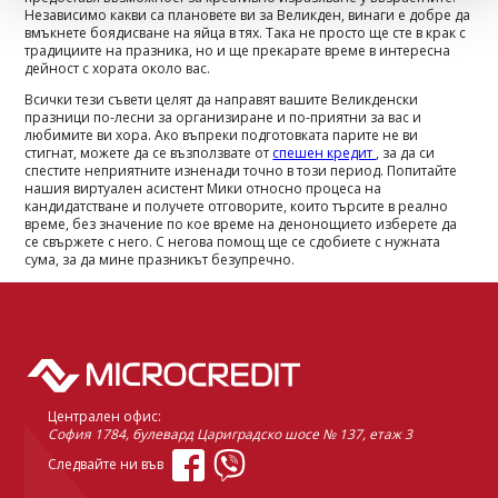
Независимо какви са плановете ви за Великден, винаги е добре да
вмъкнете боядисване на яйца в тях. Така не просто ще сте в крак с
традициите на празника, но и ще прекарате време в интересна
дейност с хората около вас.
Всички тези съвети целят да направят вашите Великденски
празници по-лесни за организиране и по-приятни за вас и
любимите ви хора. Ако въпреки подготовката парите не ви
стигнат, можете да се възползвате от
спешен кредит
, за да си
спестите неприятните изненади точно в този период. Попитайте
нашия виртуален асистент Мики относно процеса на
кандидатстване и получете отговорите, които търсите в реално
време, без значение по кое време на денонощието изберете да
се свържете с него. С негова помощ ще се сдобиете с нужната
сума, за да мине празникът безупречно.
Централен офис:
София 1784, булевард Цариградско шосе № 137, етаж 3
Следвайте ни във