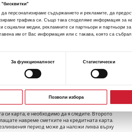
 "бисквитки"
а да персонализираме съдържанието и рекламите, да предо
дане в дългов капан?
зираме трафика си. Също така споделяме информация за на
си социални медии, рекламните си партньори и партньори за
метки, извлечения от кредитни карти, разписки и
тавена им от Вас информация или с такава, която са събрал
азберете къде отива по-голямата част от доходите
За функционалност
Статистически
авете бюджет за разходите си за следващия месец
и карта
и. Това е така, защото идват с огромни оферти и
Позволи избора
а мислят. Но едно от важните неща, които трябва
итни карти, е много висока и варира от 16 до 32 %
а си карта, е необходимо да я следите. Второто
плащате навреме сметките на кредитната карта.
безлихвения период може да наложи лихва върху