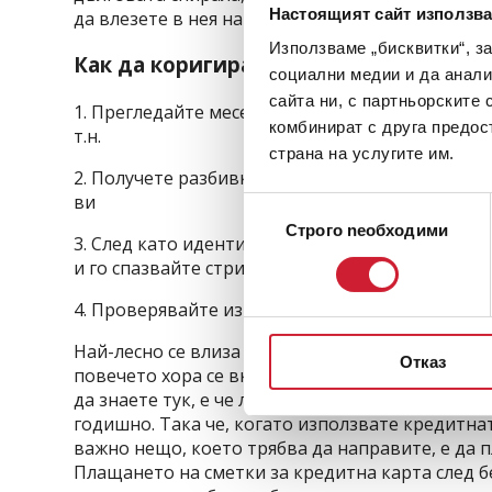
Настоящият сайт използва
да влезете в нея на първо място.
Използваме „бисквитки“, з
Как да коригирате причината за попа
социални медии и да анали
сайта ни, с партньорските 
1. Прегледайте месечните си разходи, вашите с
комбинират с друга предос
т.н.
страна на услугите им.
2. Получете разбивка на разходите си, за да р
ви
Избор
Строго nеобходими
на
3. След като идентифицирате причината, напр
съгласие
и го спазвайте стриктно.
4. Проверявайте използването на кредитната с
Най-лесно се влиза в дългове по кредитни карт
Отказ
повечето хора се включват лесно и без много д
да знаете тук, е че лихвата, начислена по кред
годишно. Така че, когато използвате кредитнат
важно нещо, което трябва да направите, е да 
Плащането на сметки за кредитна карта след 