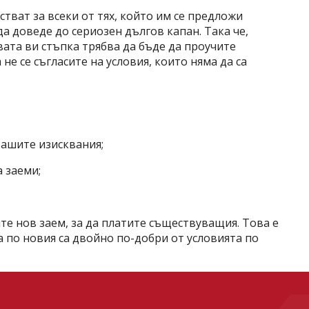
тват за всеки от тях, който им се предложи
а доведе до сериозен дългов капан. Така че,
вата ви стъпка трябва да бъде да проучите
 не се съгласите на условия, които няма да са
вашите изисквания;
 заеми;
те нов заем, за да платите съществуващия. Това е
а по новия са двойно по-добри от условията по