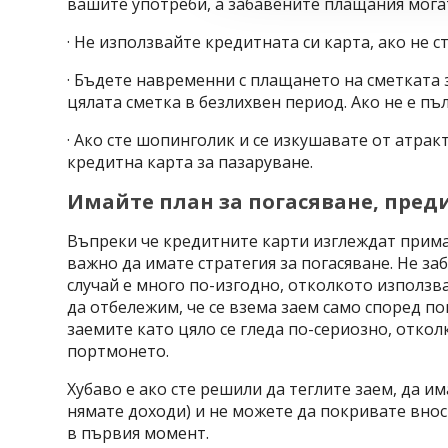
вашите употреби, а забавените плащания могат
· Не използвайте кредитната си карта, ако не с
· Бъдете навременни с плащането на сметката з
цялата сметка в безлихвен период. Ако не е пъ
· Ако сте шопинголик и се изкушавате от атра
кредитна карта за пазаруване.
Имайте план за погасяване, пред
Въпреки че кредитните карти изглеждат примам
важно да имате стратегия за погасяване. Не за
случай е много по-изгодно, отколкото използв
да отбележим, че се взема заем само според по
заемите като цяло се гледа по-сериозно, откол
портмонето.
Хубаво е ако сте решили да теглите заем, да им
нямате доходи) и не можете да покривате вноск
в първия момент.