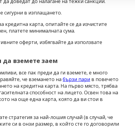
 да доведат до налагане на тежки санкции.
те сигурни в изплащането.
а кредитна карта, опитайте се да изчистите
лен, платете минималната сума.
ктивните оферти, избягвайте да използвате
и да вземете заем
ливи, все пак преди да ги вземете, е много
бравяйте, че вземането на
бързи пари
в повечето
ането на кредитна карта. На първо място, трябва
гасителната способност на лицето. Освен това на
кото на още една карта, която да ви стои в
ате стратегия за най-лошия случай (в случай, че
ите си в онзи размер, в който сте го договорили