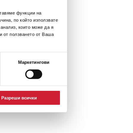
ставяме функции на
чина, по който използвате
 анализ, които може да я
и от ползването от Ваша
Маркетингови
Разреши всички