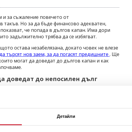
м и за съжаление повечето от
в такъв. Но за да бъде финансово адекватен,
 показват, че попада в дългов капан. Има дори
ито задължително трябва да се избягват.
ащото остава незабелязана, докато човек не влезе
да търсят нов заем, за да погасят предишните
. Ще
които могат да доведат до дългов капан и как
апочваме.
да доведат до непосилен дълг
ва как сте попаднали в него
а излизане от проблем с дълг. Но ако не се
ова, може да не успеете да прекратите този
Детайли
ричина за получаване на дълга може да ви
харчене. Така че, за да се измъкнете от
можете да направите, е да коригирате причината