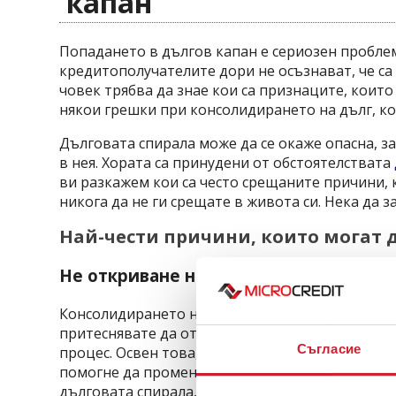
капан
Попадането в дългов капан е сериозен пробле
кредитополучателите дори не осъзнават, че са 
човек трябва да знае кои са признаците, които
някои грешки при консолидирането на дълг, ко
Дълговата спирала може да се окаже опасна, з
в нея. Хората са принудени от обстоятелствата
ви разкажем кои са често срещаните причини, 
никога да не ги срещате в живота си. Нека да з
Най-чести причини, които могат 
Не откриване на първопричината за то
Консолидирането на дълг е едно от решенията з
притеснявате да откриете първопричината за т
Съгласие
процес. Освен това, познаването на точната п
помогне да промените някои от навиците си за 
дълговата спирала, най-доброто нещо, което 