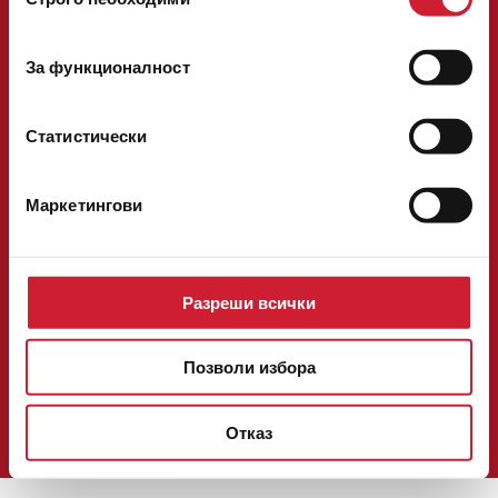
на
Следвайте ни във
съгласие
За функционалност
Национален телефон:
0700 14 200
факс: 02/ 40 29 292
телефон:
02/ 40 29 200
[email protected]
Статистически
ОНЛАЙН КРЕДИТ
КРЕДИТ В ОФИС
Маркетингови
ЗА НАС
КОНТАКТИ
КАРИЕРА
НОВИНИ
БЛОГ
Разреши всички
ОФЕРТИ
ОБЩИ УСЛОВИЯ И ПРОЦЕДУРИ
Позволи избора
УДОСТОВЕРЕНИЯ И РЕГИСТРАЦИИ
ПОЛИТИКА ЗА ПОВЕРИТЕЛНОСТ И БИСКВИТКИ
РЕШАВАНЕ НА СПОРОВЕ
Отказ