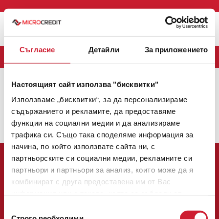
Меню
Съгласие
Детайли
За приложението
БЛОГ
Настоящият сайт използва "бисквитки"
MICROCREDIT
(163)
CREDINET
(43)
CREDIGO
(7)
Използваме „бисквитки“, за да персонализираме
CREDIHOME
(3)
CREDITRADE
(2)
съдържанието и рекламите, да предоставяме
функции на социални медии и да анализираме
Няма налични теми.
трафика си. Също така споделяме информация за
начина, по който използвате сайта ни, с
партньорските си социални медии, рекламните си
партньори и партньори за анализ, които може да я
комбинират с друга предоставена им от Вас
информация или с такава, която са събрали от
Централен офис:
ползването от Ваша страна на услугите им.
Избор
София 1784, булевард Цариградско шосе № 137, етаж 3
Строго nеобходими