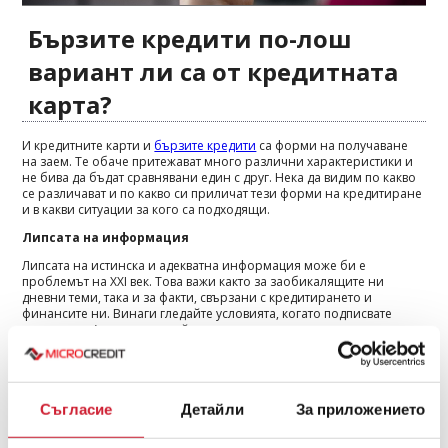
Бързите кредити по-лош
вариант ли са от кредитната
карта?
И кредитните карти и
бързите кредити
са форми на получаване
на заем. Те обаче притежават много различни характеристики и
не бива да бъдат сравнявани един с друг. Нека да видим по какво
се различават и по какво си приличат тези форми на кредитиране
и в какви ситуации за кого са подходящи.
Липсата на информация
Липсата на истинска и адекватна информация може би е
проблемът на XXI век. Това важи както за заобикалящите ни
дневни теми, така и за факти, свързани с кредитирането и
финансите ни. Винаги гледайте условията, когато подписвате
документи. Ако чуете някой да казва, че кредитните карти или
даден тип кредити са лоши, не го приемайте веднага за факт.
Ориентирайте се по лихвените проценти, таксите, сроковете и
изобщо условията.
И кредитните карти и бързите кредити са за спешни
Съгласие
Детайли
За приложението
случаи