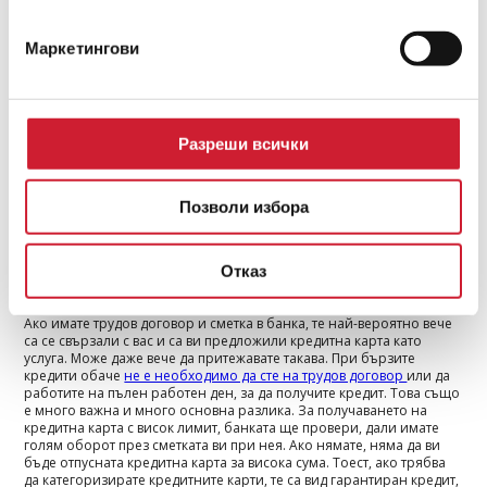
или трети път, след като вече сте използвали кредит и сте го
покрили, ще ви осигури по-добра лихва и по-ниски такси. Бързите
кредити дават по-добри условия на лоялните си клиенти, докато
Маркетингови
условията при кредитните карти са горе-долу едни и същи за
всички. Те не зависят от лоялността ви към дадена банка, нито от
това колко пъти сте използвали техни продукти или услуги.
За кого са предназначени?
Разреши всички
И двата вида финансиране си имат своята аудитория. Бързите
кредити са предназначени за покриване на спешни кредити,
които не търпят отлагане. Това е и най-големият им приоритет
пред всички останали видове кредити. Кредитните карти са форма
Позволи избора
на достъпни джобни пари, които можете да използвате при нужда
и след това задължително бързо да възстановите. Ако ви е нужна
обаче по-голяма сума от лимита на кредитната карта, то ще
Отказ
трябва да минете дългата процедура по одобрение и най-
вероятно да чакате нова пластика.
Ако имате трудов договор и сметка в банка, те най-вероятно вече
са се свързали с вас и са ви предложили кредитна карта като
услуга. Може даже вече да притежавате такава. При бързите
кредити обаче
не е необходимо да сте на трудов договор
или да
работите на пълен работен ден, за да получите кредит. Това също
е много важна и много основна разлика. За получаването на
кредитна карта с висок лимит, банката ще провери, дали имате
голям оборот през сметката ви при нея. Ако нямате, няма да ви
бъде отпусната кредитна карта за висока сума. Тоест, ако трябва
да категоризирате кредитните карти, те са вид гарантиран кредит,