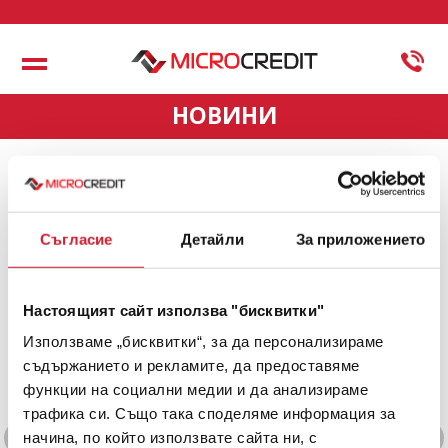
Меню
НОВИНИ
Съгласие
Детайли
За приложението
Настоящият сайт използва "бисквитки"
Използваме „бисквитки“, за да персонализираме
съдържанието и рекламите, да предоставяме
функции на социални медии и да анализираме
Western Union в офисите
трафика си. Също така споделяме информация за
на "Микро Кредит" АД
начина, по който използвате сайта ни, с
Предишна
Сле