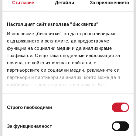
Съгласие
Детайли
За приложението
Настоящият сайт използва "бисквитки"
Използваме „бисквитки“, за да персонализираме
съдържанието и рекламите, да предоставяме
функции на социални медии и да анализираме
трафика си. Също така споделяме информация за
начина, по който използвате сайта ни, с
партньорските си социални медии, рекламните си
партньори и партньори за анализ, които може да я
комбинират с друга предоставена им от Вас
информация или с такава, която са събрали от
ползването от Ваша страна на услугите им.
Избор
Строго nеобходими
на
съгласие
За функционалност