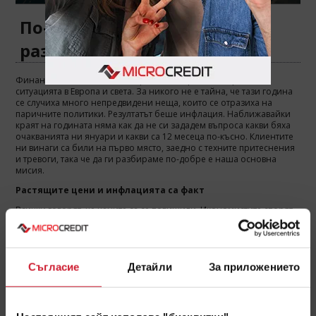
По-трудно ли покриваме
разходите си без кредит?
Финансовата обстановка в страната се променя спрямо
ситуацията в Европа и света. За никого не е тайна, че тази година
се случиха много непредвидени неща, които се отразиха на
паричните политики. Резултатът беше инфлация. Наближавайки
краят на годината няма как да не си зададем въпроса какви бяха
очакванията ни януари и какви са 12 месеца по-късно. Клиентите
ни винаги са били на първо място, заедно с техните притеснения
и тревоги, така че да ги разбираме по-добре е наша основна
мисия.
Растящите цени и инфлацията са факт
Всички говорят, че цените са се повишили. Икономистите спорят
за точните проценти инфлация, колко от нея е реална и колко
спекулативна, но за всички домакинства това изобщо не е важно.
Важното е, че когато отидете в магазина, цените са по-високи и
ако преди 1 година, макар и след пандемично време имаше
някаква инфлация, то днес тя е в пъти по-голяма. На практика това
Съгласие
Детайли
За приложението
означава, че ако преди по време на пазар сте харчили средно по
30 лв. сега ще похарчите към 50 лв. Разбира се, ако вие сте от
щастливците, които са имали удоволствието да им бъде вдигната
заплатата, то може и новите цени да не ви затрудняват. В противен